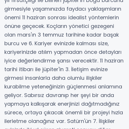
yıl fırsatçılığı ile bilinen jüpiter'in boğa burcuna
girmesiyle yaşamınızda faydacı yaklaşımların
önemi 11 haziran sonrası idealist yöntemlerin
önüne geçecek. Koçların yönetici gezegeni
olan mars'ın 3 temmuz tarihine kadar başak
burcu ve 6. Kariyer evinizde kalması size,
kariyerinizde atılım yapmadan önce detayları
iyice değerlendirme şansı verecektir. 11 haziran
tarihi itibarı ile jüpiter'in 3. İletişim evinize
girmesi insanlarla daha olumlu ilişkiler
kurabilme yeteneğinizin güçlenmesi anlamına
geliyor. Sabırsız davranıp her şeyi bir anda
yapmaya kalkışarak enerjinizi dağıtmadığınız
sürece, ortaya çıkacak önemli bir projeyi hızla
ilerletme olanağınız var. Satürn'ün 7. İlişkiler