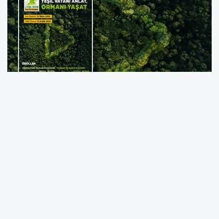
Orman Genel Müdürlüğü koordinasyonunda
düzenlenen
“Yeşil Vatan Kısa Film
Yarışması”
, profesyonel sinemacıları ve genç
yetenekleri doğayı koruma çağrısıyla bir
araya getiriyor. İklim krizi, çevre bilinci ve
doğayla uyumlu yaşam temalarının işlendiği
yarışmaya başvurular hız kesmeden devam