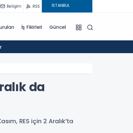
İletişim
RSS
uruları
İş Fikirleri
Güncel
10:00
r
TOKİ İ
ralık da
asım, RES için 2 Aralık’ta