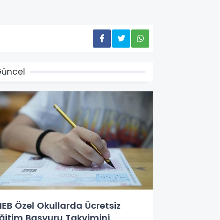
üncel
EB Özel Okullarda Ücretsiz
ğitim Başvuru Takvimini