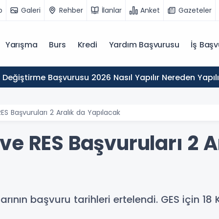
o
Galeri
Rehber
İlanlar
Anket
Gazeteler
Yarışma
Burs
Kredi
Yardım Başvurusu
İş Başv
 Değiştirme Başvurusu 2026 Nasıl Yapılır Nereden Yapılı
ES Başvuruları 2 Aralık da Yapılacak
e RES Başvuruları 2 A
nın başvuru tarihleri ertelendi. GES için 18 K