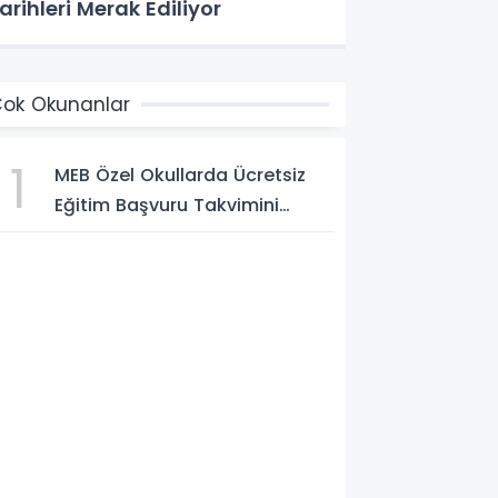
arihleri Merak Ediliyor
ok Okunanlar
1
MEB Özel Okullarda Ücretsiz
Eğitim Başvuru Takvimini
Açıkladı! Başvurular 5
Ağustos'ta Başlıyor