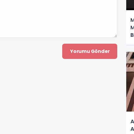
M
M
B
A
A