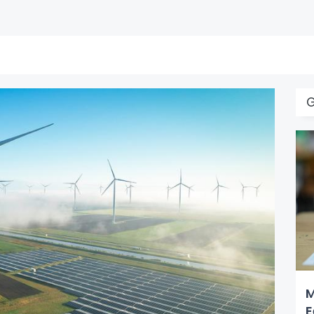
G
M
E