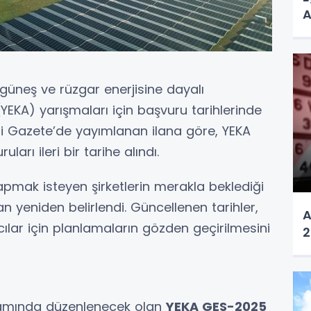
A
A
, güneş ve rüzgar enerjisine dayalı
 (YEKA) yarışmaları için başvuru tarihlerinde
smi Gazete’de yayımlanan ilana göre, YEKA
rı ileri bir tarihe alındı.
apmak isteyen şirketlerin merakla beklediği
an yeniden belirlendi. Güncellenen tarihler,
A
ılar için planlamaların gözden geçirilmesini
2
apsamında düzenlenecek olan
YEKA GES-2025