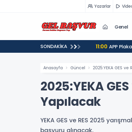
Yazarlar
Vide
Genel
11:00
SONDAKİKA
vurular 5 Ağustos'ta Başlıyor
APP Plaka
Anasayfa
Güncel
2025:YEKA GES ve R
2025:YEKA GES v
Yapılacak
YEKA GES ve RES 2025 yarışmaları
başvuru alınacak.