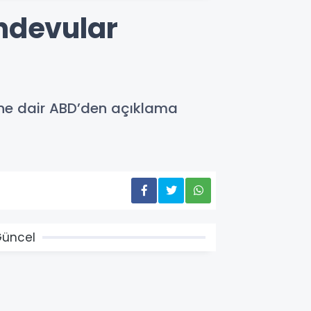
ndevular
ine dair ABD’den açıklama
üncel