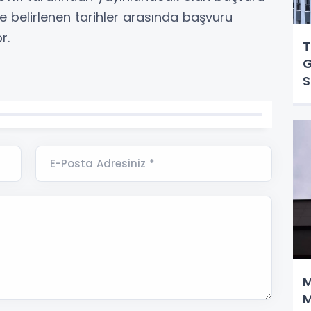
ve belirlenen tarihler arasında başvuru
r.
T
G
S
E-Posta Adresiniz *
M
M