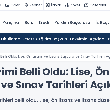
o
Galeri
Rehber
İlanlar
Anket
Gazeteler
Yarışma
Burs
Kredi
Yardım Başvurusu
İş Başv
 Okullarda Ücretsiz Eğitim Başvuru Takvimini Açıkladı! 
elli Oldu: Lise, Ön Lisans ve Lisans Başvuru ve Sınav Tarihleri Aç
mi Belli Oldu: Lise, Ön
ve Sınav Tarihleri Açı
leri belli oldu. Lise, ön lisans ve lisans düz