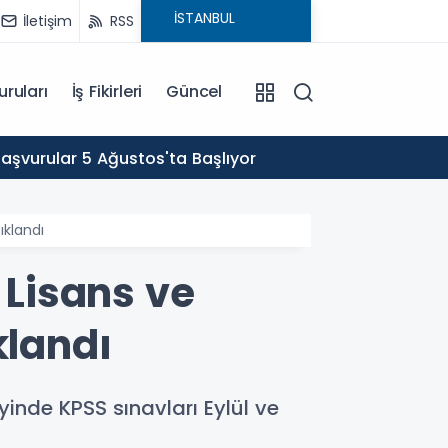
İletişim
RSS
uruları
İş Fikirleri
Güncel
11:00
Başvurular 5 Ağustos'ta Başlıyor
APP Pl
ıklandı
 Lisans ve
klandı
eyinde KPSS sınavları Eylül ve