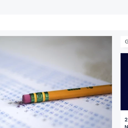
G
2
N