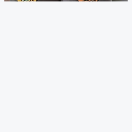
Orman Genel Müdürlüğü (OGM), 2025 yılı için
toplam 496 sözleşmeli personel alımı
gerçekleştireceğini duyurdu. Tarım ve Orman
Bakanı İbrahim Yumaklı’nın açıklamasına göre,
alımlar KPSS (B) grubu puan sıralamasına
göre yapılacak ve başvurular
Cumhurbaşkanlığı Kariyer Kapısı üzerinden
alınacak. Başvuru ekranı kariyerkapisi.gov.tr
adresinde aktif olacak ancak kesin tarih
henüz açıklanmadı. Başvuru süreciyle ilgili