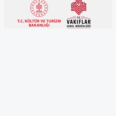
Vakıflar Genel Müdürlüğü (VGM) tarafından
verilen burslara yönelik başvuru süreci sona
erdi. Ortaöğrenim burs başvuruları 15 Ekim
2025'te tamamlandı, yükseköğrenim burs
başvuruları ise 21 – 31 Ekim tarihleri arasında
alınıyor. Başvuruların tamamlanmasının
ardından VGM burs sonuçları değerlendirme
sürecine girecek. Başvuru yapan binlerce