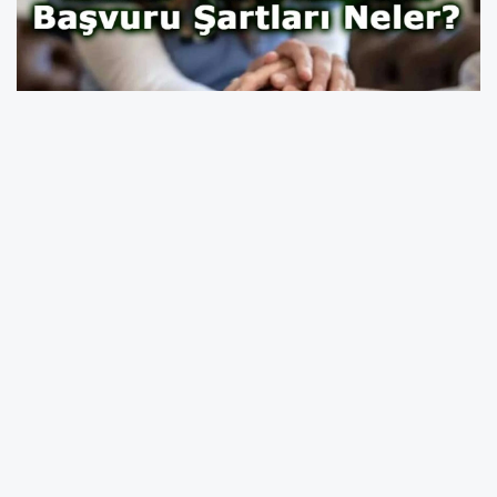
Aile ve Sosyal Hizmetler Bakanlığı, Ocak ayı
memur maaş katsayısındaki artışın ardından
evde bakım yardımının 13.878 TL’ye
yükseltildiğini duyurdu. Dar gelirli ve bakıma
muhtaç bireylerin ailelerine yönelik sağlanan
destek, ağır engelli ya da tam bağımlı kişilerin
ev ortamında bakımının sürdürülmesini
amaçlıyor. Yapılan güncellemeyle birlikte daha
önce yaklaşık 11.702 TL olan ödeme tutarı