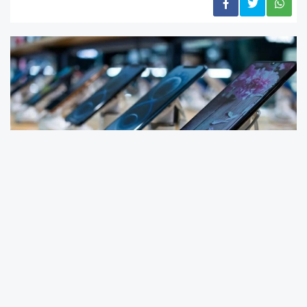
Üniversite öğrencilerinin teknolojiye daha
uygun koşullarda ulaşmasını hedefleyen ÖTV
ve KDV muafiyeti düzenlemesi, Türkiye Büyük
Millet Meclisi’ne sunuldu. Milliyetçi Hareket