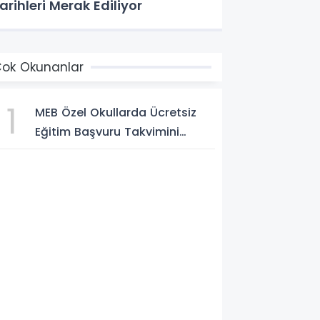
arihleri Merak Ediliyor
ok Okunanlar
1
MEB Özel Okullarda Ücretsiz
Eğitim Başvuru Takvimini
Açıkladı! Başvurular 5
Ağustos'ta Başlıyor