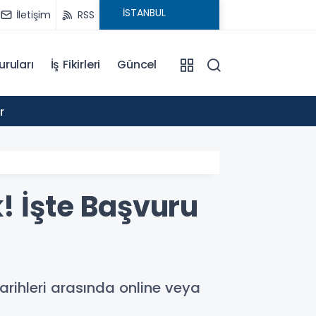
İletişim
RSS
uruları
İş Fikirleri
Güncel
10:00
r
TOKİ İ
! İşte Başvuru
rihleri arasında online veya