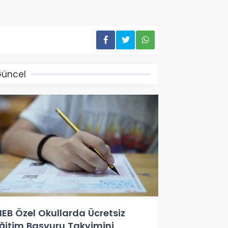
üncel
EB Özel Okullarda Ücretsiz
ğitim Başvuru Takvimini