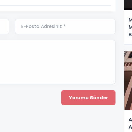
M
E-Posta Adresiniz *
M
B
A
A