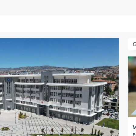
G
M
E