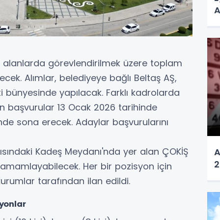
A
A
 alanlarda görevlendirilmek üzere toplam
ecek. Alımlar, belediyeye bağlı Beltaş AŞ,
ti bünyesinde yapılacak. Farklı kadrolarda
n başvurular 13 Ocak 2026 tarihinde
nde sona erecek. Adaylar başvurularını
şısındaki Kadeş Meydanı'nda yer alan ÇOKİŞ
A
2
tamamlayabilecek. Her bir pozisyon için
kurumlar tarafından ilan edildi.
syonlar