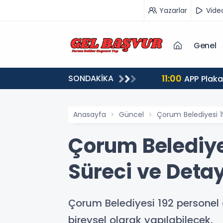
Yazarlar
Vide
Genel
11:00
SONDAKİKA
vurular 5 Ağustos'ta Başlıyor
APP Plaka
Anasayfa
Güncel
Çorum Belediyesi 1
Çorum Belediye
Süreci ve Detay
Çorum Belediyesi 192 personel 
bireysel olarak yapılabilecek.