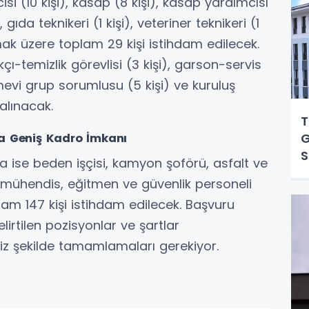
si (10 kişi), kasap (8 kişi), kasap yardımcısı
 gıda teknikeri (1 kişi), veteriner teknikeri (1
mak üzere toplam 29 kişi istihdam edilecek.
ıkçı-temizlik görevlisi (3 kişi), garson-servis
mevi grup sorumlusu (5 kişi) ve kuruluş
 alınacak.
T
G
da Geniş Kadro İmkanı
S
a ise beden işçisi, kamyon şoförü, asfalt ve
r, mühendis, eğitmen ve güvenlik personeli
lam 147 kişi istihdam edilecek. Başvuru
irtilen pozisyonlar ve şartlar
iz şekilde tamamlamaları gerekiyor.