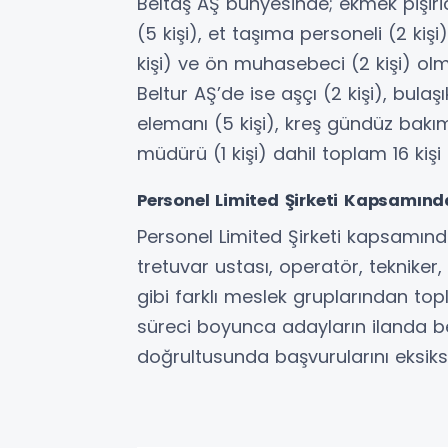
Beltaş AŞ bünyesinde; ekmek pişirici
(5 kişi), et taşıma personeli (2 kişi),
kişi) ve ön muhasebeci (2 kişi) ol
Beltur AŞ’de ise aşçı (2 kişi), bulaş
elemanı (5 kişi), kreş gündüz bakı
müdürü (1 kişi) dahil toplam 16 kişi
Personel Limited Şirketi Kapsamın
Personel Limited Şirketi kapsamınd
tretuvar ustası, operatör, teknike
gibi farklı meslek gruplarından top
süreci boyunca adayların ilanda bel
doğrultusunda başvurularını eksiks