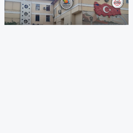
İlgili duyuru İŞKUR üzerinden yayımlandı ve
başvurular için belirli tarihler ve şartlar
açıklandı. Bu alım Kemer Belediyesi'ne bağlı
olarak çalışacak yeni personel arayışında
olanlar için önemli bir avantaj sunmaktadır.
Başvuruların 14 Mart – 17 Mart 2025 tarihleri
arasında yapılması gerekiyor. Adayların