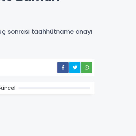
onuç sonrası taahhütname onayı
üncel