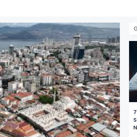
G
7
S
N