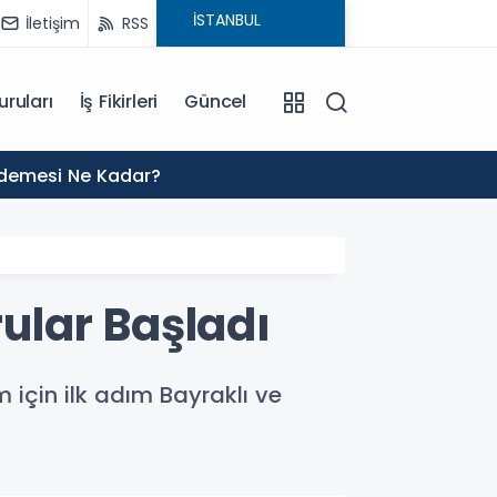
İletişim
RSS
uruları
İş Fikirleri
Güncel
01:02
Ödemesi Ne Kadar?
2027 H
rular Başladı
 için ilk adım Bayraklı ve