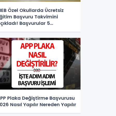
EB Özel Okullarda Ücretsiz
ğitim Başvuru Takvimini
çıkladı! Başvurular 5
ğustos'ta Başlıyor
PP Plaka Değiştirme Başvurusu
026 Nasıl Yapılır Nereden Yapılır