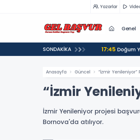
Yazarlar
Vide
Genel
17:45
SONDAKİKA
pılır?
Doğum Ya
Anasayfa
Güncel
“İzmir Yenileniyor” 
“İzmir Yenileni
İzmir Yenileniyor projesi başvu
Bornova'da atılıyor.