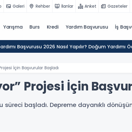
o
Galeri
Rehber
İlanlar
Anket
Gazeteler
Yarışma
Burs
Kredi
Yardım Başvurusu
İş Başv
rdımı Başvurusu 2026 Nasıl Yapılır? Doğum Yardımı 
Projesi İçin Başvurular Başladı
yor” Projesi İçin Başvu
ru süreci başladı. Depreme dayanıklı dönüşüm