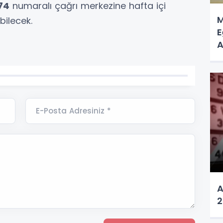
74
numaralı çağrı merkezine hafta içi
M
bilecek.
E
A
A
E-Posta Adresiniz *
A
2