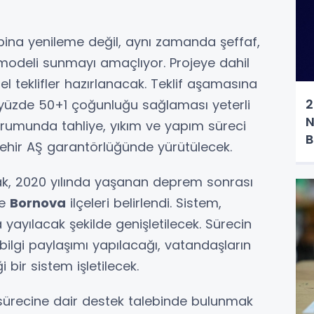
 bina yenileme değil, aynı zamanda şeffaf,
 modeli sunmayı amaçlıyor. Projeye dahil
zel teklifler hazırlanacak. Teklif aşamasına
2
in yüzde 50+1 çoğunluğu sağlaması yeterli
N
rumunda tahliye, yıkım ve yapım süreci
B
şehir AŞ garantörlüğünde yürütülecek.
rak, 2020 yılında yaşanan deprem sonrası
e
Bornova
ilçeleri belirlendi. Sistem,
 yayılacak şekilde genişletilecek. Sürecin
lgi paylaşımı yapılacağı, vatandaşların
i bir sistem işletilecek.
 sürecine dair destek talebinde bulunmak