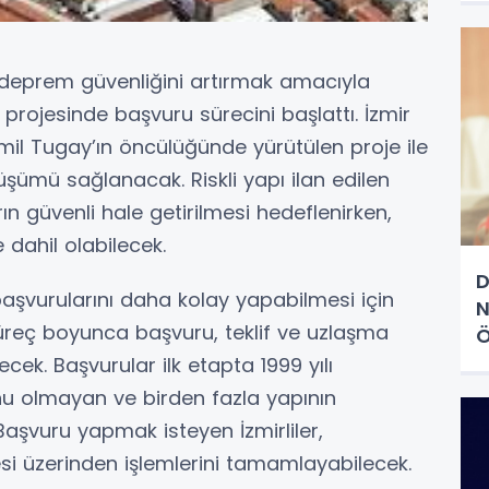
e deprem güvenliğini artırmak amacıyla
 projesinde başvuru sürecini başlattı. İzmir
mil Tugay’ın öncülüğünde yürütülen proje ile
üşümü sağlanacak. Riskli yapı ilan edilen
ın güvenli hale getirilmesi hedeflenirken,
 dahil olabilecek.
D
aşvurularını daha kolay yapabilmesi için
N
 Süreç boyunca başvuru, teklif ve uzlaşma
Ö
ek. Başvurular ilk etapta 1999 yılı
nu olmayan ve birden fazla yapının
Başvuru yapmak isteyen İzmirliler,
esi üzerinden işlemlerini tamamlayabilecek.