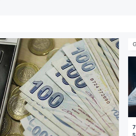
G
7
S