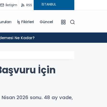
İletişim
RSS
uruları
İş Fikirleri
Güncel
01:02
Ödemesi Ne Kadar?
2027 H
Başvuru İçin
ih Nisan 2026 sonu. 48 ay vade,