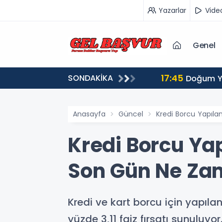
Yazarlar
Vide
Genel
17:45
SONDAKİKA
pılır?
Doğum Ya
Anasayfa
Güncel
Kredi Borcu Yapıla
Kredi Borcu Yap
Son Gün Ne Za
Kredi ve kart borcu için yapıl
yüzde 3,11 faiz fırsatı sunuluyor