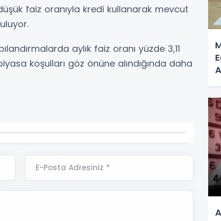
üşük faiz oranıyla kredi kullanarak mevcut
uluyor.
M
ılandırmalarda aylık faiz oranı yüzde 3,11
E
 piyasa koşulları göz önüne alındığında daha
A
A
E-Posta Adresiniz *
A