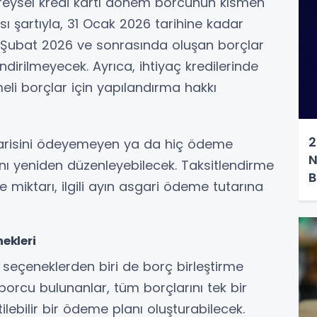
reysel kredi kartı dönem borcunun kısmen
artıyla, 31 Ocak 2026 tarihine kadar
1 Şubat 2026 ve sonrasında oluşan borçlar
rilmeyecek. Ayrıca, ihtiyaç kredilerinde
li borçlar için yapılandırma hakkı
2
sgarisini ödeyemeyen ya da hiç ödeme
N
nı yeniden düzenleyebilecek. Taksitlendirme
B
miktarı, ilgili ayın asgari ödeme tutarına
ekleri
eçeneklerden biri de borç birleştirme
borcu bulunanlar, tüm borçlarını tek bir
ilebilir bir ödeme planı oluşturabilecek.