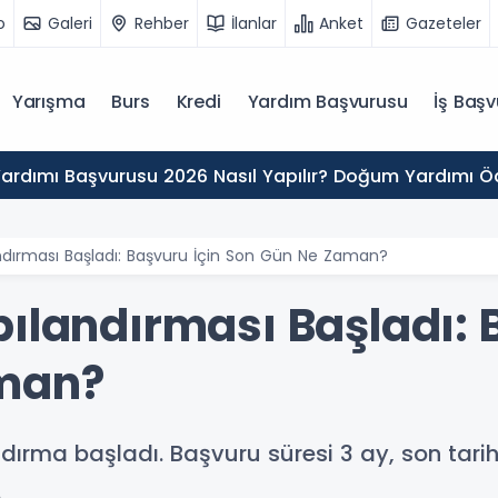
o
Galeri
Rehber
İlanlar
Anket
Gazeteler
Yarışma
Burs
Kredi
Yardım Başvurusu
İş Başv
rdımı Başvurusu 2026 Nasıl Yapılır? Doğum Yardımı 
ndırması Başladı: Başvuru İçin Son Gün Ne Zaman?
ılandırması Başladı: 
man?
andırma başladı. Başvuru süresi 3 ay, son tar
.