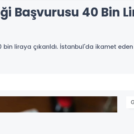
teği Başvurusu 40 Bin L
0 bin liraya çıkarıldı. İstanbul'da ikamet ede
G