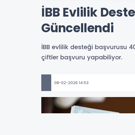
İBB Evlilik Des
Güncellendi
İBB evlilik desteği başvurusu 4
çiftler başvuru yapabiliyor.
08-02-2026 14:53