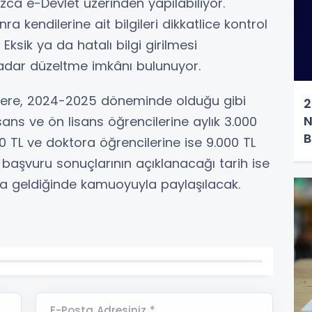
zca e-Devlet üzerinden yapılabiliyor.
a kendilerine ait bilgileri dikkatlice kontrol
ksik ya da hatalı bilgi girilmesi
adar düzeltme imkânı bulunuyor.
lere, 2024-2025 döneminde olduğu gibi
2
N
ns ve ön lisans öğrencilerine aylık 3.000
B
00 TL ve doktora öğrencilerine ise 9.000 TL
 başvuru sonuçlarının açıklanacağı tarih ise
a geldiğinde kamuoyuyla paylaşılacak.
E-Posta Adresiniz *