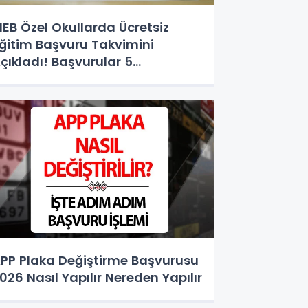
EB Özel Okullarda Ücretsiz
ğitim Başvuru Takvimini
çıkladı! Başvurular 5
ğustos'ta Başlıyor
PP Plaka Değiştirme Başvurusu
026 Nasıl Yapılır Nereden Yapılır