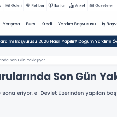
o
Galeri
Rehber
İlanlar
Anket
Gazeteler
Yarışma
Burs
Kredi
Yardım Başvurusu
İş Başv
rdımı Başvurusu 2026 Nasıl Yapılır? Doğum Yardımı 
rında Son Gün Yaklaşıyor
rularında Son Gün Yak
 sona eriyor. e-Devlet üzerinden yapılan başv