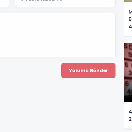
M
E
A
A
A
2