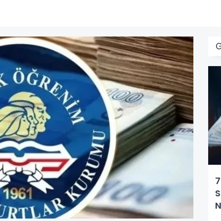
G
7
S
N