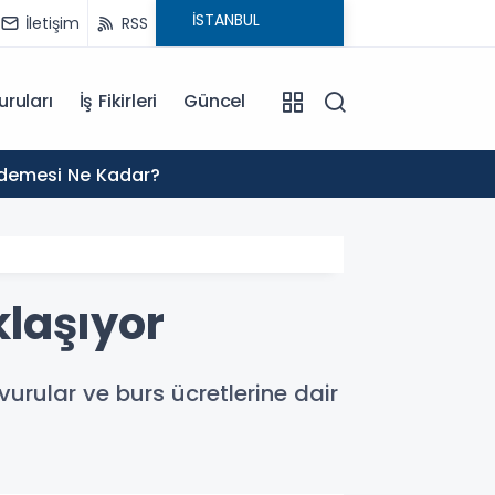
İletişim
RSS
uruları
İş Fikirleri
Güncel
01:02
Ödemesi Ne Kadar?
2027 H
laşıyor
urular ve burs ücretlerine dair