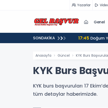
Yazarlar
Vide
Genel
17:45
SONDAKİKA
pılır?
Doğum Ya
Anasayfa
Güncel
KYK Burs Başvurula
KYK Burs Başvu
KYK burs başvuruları 17 Ekim’de
tüm detaylar haberimizde.