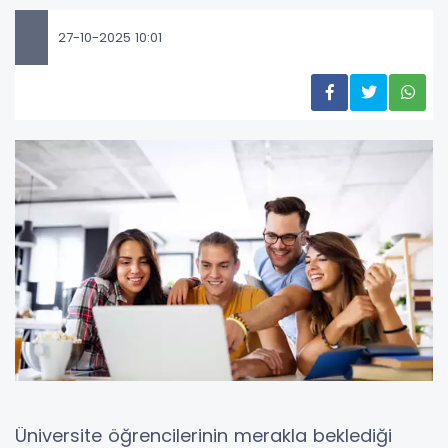
27-10-2025 10:01
Üniversite öğrencilerinin merakla beklediği