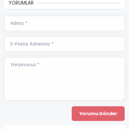
YORUMLAR
Adınız *
E-Posta Adresiniz *
Yorumunuz *