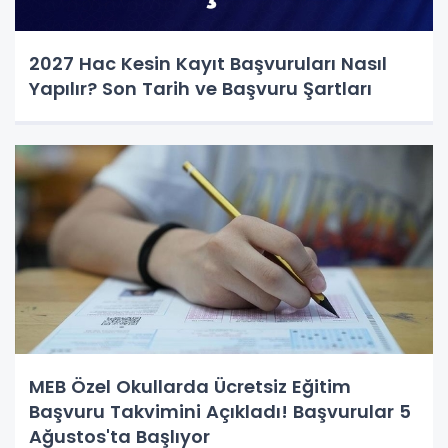
2027 Hac Kesin Kayıt Başvuruları Nasıl
Yapılır? Son Tarih ve Başvuru Şartları
MEB Özel Okullarda Ücretsiz Eğitim
Başvuru Takvimini Açıkladı! Başvurular 5
Ağustos'ta Başlıyor