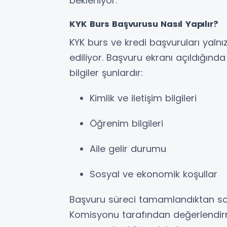
bekleniyor.
KYK Burs Başvurusu Nasıl Yapılır?
KYK burs ve kredi başvuruları yaln
ediliyor. Başvuru ekranı açıldığınd
bilgiler şunlardır:
Kimlik ve iletişim bilgileri
Öğrenim bilgileri
Aile gelir durumu
Sosyal ve ekonomik koşullar
Başvuru süreci tamamlandıktan sonr
Komisyonu tarafından değerlendir