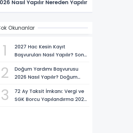
026 Nasıl Yapılır Nereden Yapılır
ok Okunanlar
1
2027 Hac Kesin Kayıt
Başvuruları Nasıl Yapılır? Son
Tarih ve Başvuru Şartları
2
Doğum Yardımı Başvurusu
2026 Nasıl Yapılır? Doğum
Yardımı Ödemesi Ne Kadar?
3
72 Ay Taksit İmkanı: Vergi ve
SGK Borcu Yapılandırma 2026
Nasıl Yapılır?