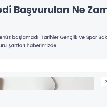
edi Başvuruları Ne Za
henüz başlamadı. Tarihler Gençlik ve Spor Ba
ru şartları haberimizde.
G