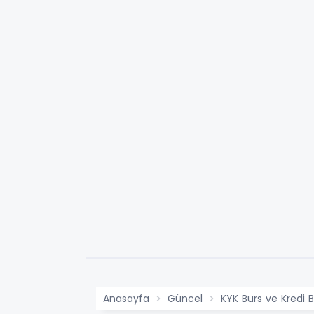
Anasayfa
Güncel
KYK Burs ve Kredi 