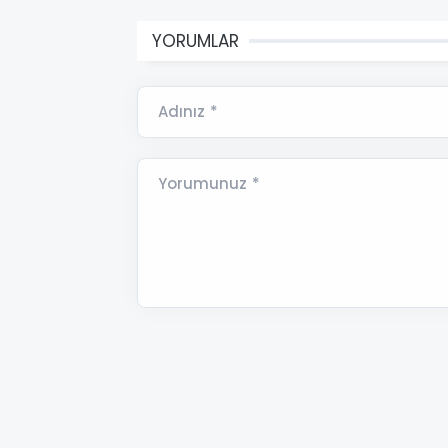
YORUMLAR
Adınız *
Yorumunuz *