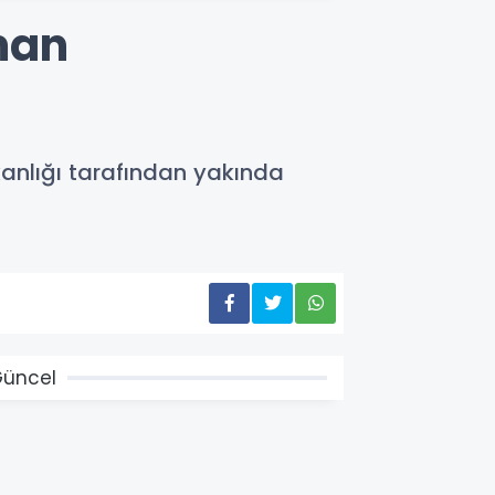
man
kanlığı tarafından yakında
üncel