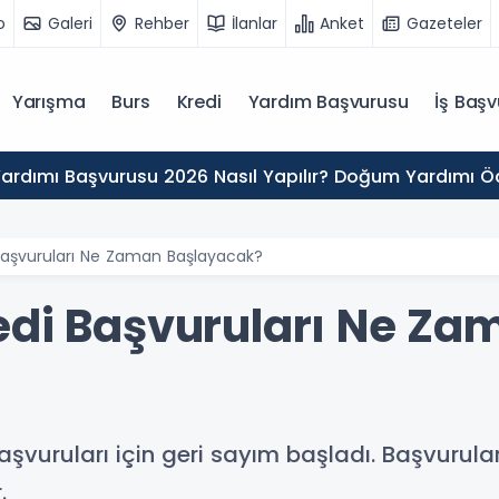
o
Galeri
Rehber
İlanlar
Anket
Gazeteler
Yarışma
Burs
Kredi
Yardım Başvurusu
İş Başv
rdımı Başvurusu 2026 Nasıl Yapılır? Doğum Yardımı 
Başvuruları Ne Zaman Başlayacak?
edi Başvuruları Ne Za
şvuruları için geri sayım başladı. Başvurula
.