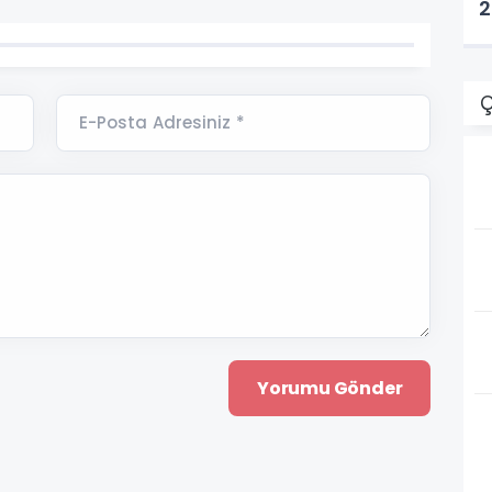
2
Ç
E-Posta Adresiniz *