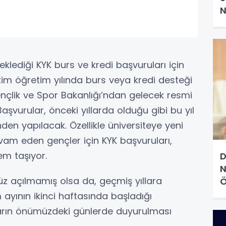
N
eklediği KYK burs ve kredi başvuruları için
im öğretim yılında burs veya kredi desteği
nçlik ve Spor Bakanlığı’ndan gelecek resmi
aşvurular, önceki yıllarda olduğu gibi bu yıl
den yapılacak. Özellikle üniversiteye yeni
vam eden gençler için KYK başvuruları,
m taşıyor.
D
N
üz açılmamış olsa da, geçmiş yıllara
Ö
 ayının ikinci haftasında başladığı
rın önümüzdeki günlerde duyurulması