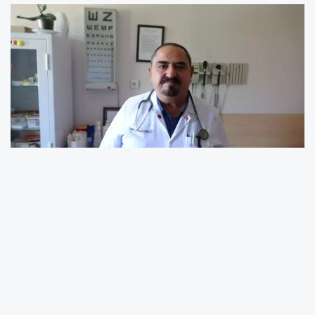
Aksaray’da kış mevsimi ve sömestir tatili
sonrası grip ve çeşitli viral enfeksiyonlarda
artış gözlenirken, uzmanlardan aşı çağrısı
geldi. Aksaray Aile Hekimleri Derneği Başkanı
Dr. Şenol Atakan, 2025 yılında yapılan
uluslararası bir çalışmaya dikkat çekerek grip