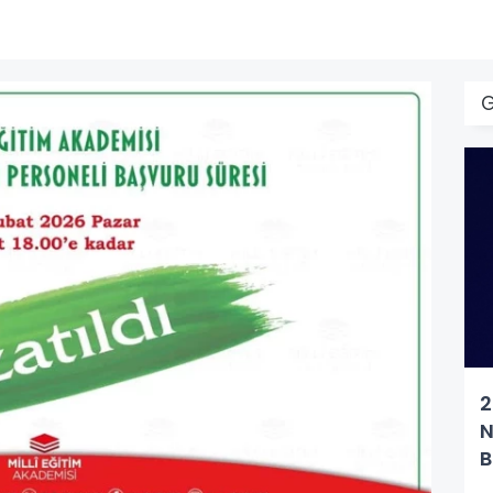
G
2
N
B