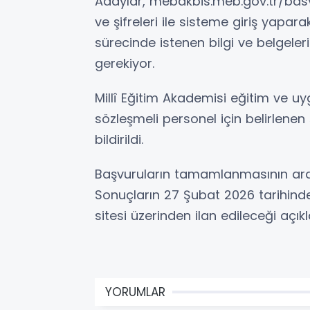
Adaylar, mebakbis.meb.gov.tr/basvu
ve şifreleri ile sisteme giriş yapar
sürecinde istenen bilgi ve belgeler
gerekiyor.
Millî Eğitim Akademisi eğitim ve u
sözleşmeli personel için belirlenen
bildirildi.
Başvuruların tamamlanmasının ard
Sonuçların 27 Şubat 2026 tarihinde 
sitesi üzerinden ilan edileceği açıkl
YORUMLAR