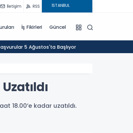
İletişim
RSS
uruları
İş Fikirleri
Güncel
11:00
Başvurular 5 Ağustos'ta Başlıyor
APP Pl
 Uzatıldı
aat 18.00’e kadar uzatıldı.