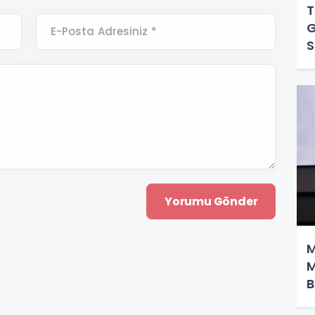
T
G
E-Posta Adresiniz *
S
M
M
B