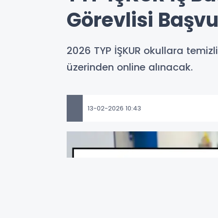
Görevlisi Başv
2026 TYP İŞKUR okullara temizli
üzerinden online alınacak.
13-02-2026 10:43