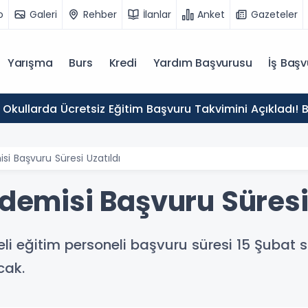
o
Galeri
Rehber
İlanlar
Anket
Gazeteler
Yarışma
Burs
Kredi
Yardım Başvurusu
İş Başv
 Okullarda Ücretsiz Eğitim Başvuru Takvimini Açıkladı! 
isi Başvuru Süresi Uzatıldı
ademisi Başvuru Süresi
li eğitim personeli başvuru süresi 15 Şubat s
cak.