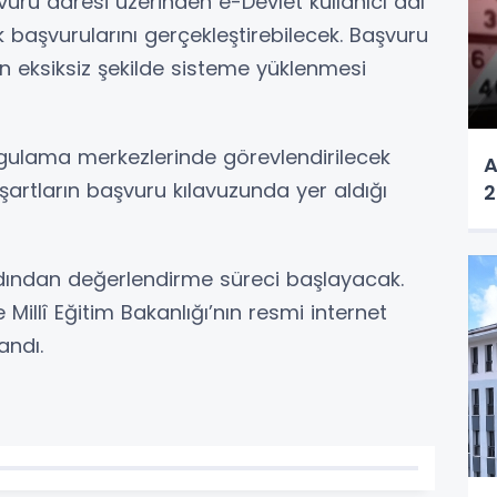
ru adresi üzerinden e-Devlet kullanıcı adı
ak başvurularını gerçekleştirebilecek. Başvuru
in eksiksiz şekilde sisteme yüklenmesi
ygulama merkezlerinde görevlendirilecek
A
 şartların başvuru kılavuzunda yer aldığı
2
ından değerlendirme süreci başlayacak.
Millî Eğitim Bakanlığı’nın resmi internet
andı.