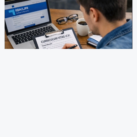
Yeni yılın ilk günleriyle birlikte Ankara'nın
Altındağ ilçesinde iş gücü piyasası
hareketlendi. İlçede faaliyet gösteren
işletmeler, kapasite artırımı ve yeni dönem
planlamaları doğrultusunda çeşitli alanlarda
personel alımı yapacaklarını duyurdu. Türkiye