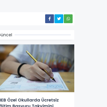
üncel
EB Özel Okullarda Ücretsiz
ğitim Başvuru Takvimini