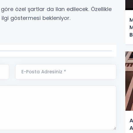
öre özel şartlar da ilan edilecek. Özellikle
 ilgi göstermesi bekleniyor.
M
M
B
E-Posta Adresiniz *
A
A