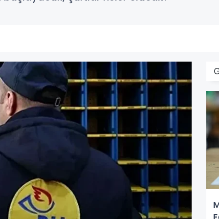
G
M
E