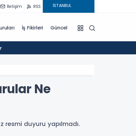
İletişim
RSS
uruları
İş Fikirleri
Güncel
10:00
r
TOKİ İ
urular Ne
nüz resmi duyuru yapılmadı.