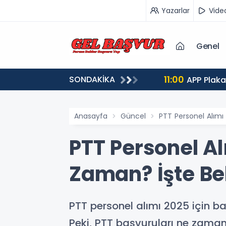
Yazarlar
Vide
Genel
11:00
SONDAKİKA
vurular 5 Ağustos'ta Başlıyor
APP Plaka
Anasayfa
Güncel
PTT Personel Alımı
PTT Personel Al
Zaman? İşte Be
PTT personel alımı 2025 için ba
Peki, PTT başvuruları ne zaman