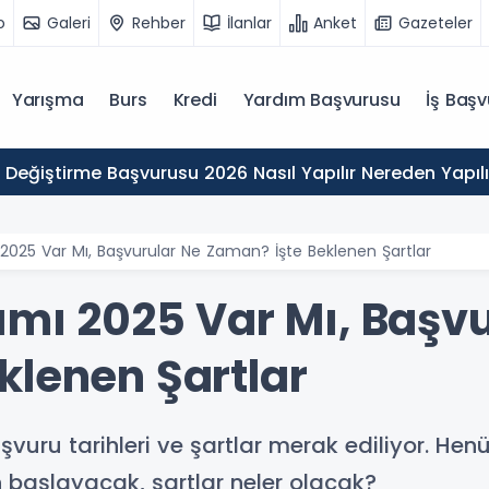
o
Galeri
Rehber
İlanlar
Anket
Gazeteler
Yarışma
Burs
Kredi
Yardım Başvurusu
İş Başv
 Değiştirme Başvurusu 2026 Nasıl Yapılır Nereden Yapılı
 2025 Var Mı, Başvurular Ne Zaman? İşte Beklenen Şartlar
ımı 2025 Var Mı, Başv
klenen Şartlar
şvuru tarihleri ve şartlar merak ediliyor. He
 başlayacak, şartlar neler olacak?