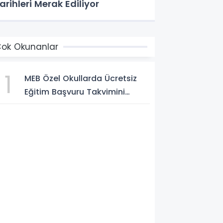
arihleri Merak Ediliyor
ok Okunanlar
1
MEB Özel Okullarda Ücretsiz
Eğitim Başvuru Takvimini
Açıkladı! Başvurular 5
Ağustos'ta Başlıyor