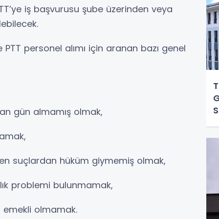
PTT’ye iş başvurusu şube üzerinden veya
lebilecek.
 PTT personel alımı için aranan bazı genel
T
G
S
ndan gün almamış olmak,
mamak,
lenen suçlardan hüküm giymemiş olmak,
lık problemi bulunmamak,
n emekli olmamak.