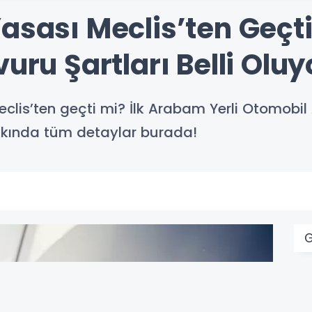
Yasası Meclis’ten Geçt
uru Şartları Belli Oluy
clis’ten geçti mi? İlk Arabam Yerli Otomobil
akkında tüm detaylar burada!
G