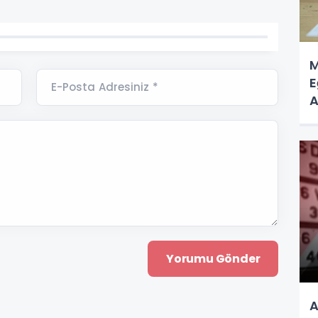
M
E
E-Posta Adresiniz *
A
A
A