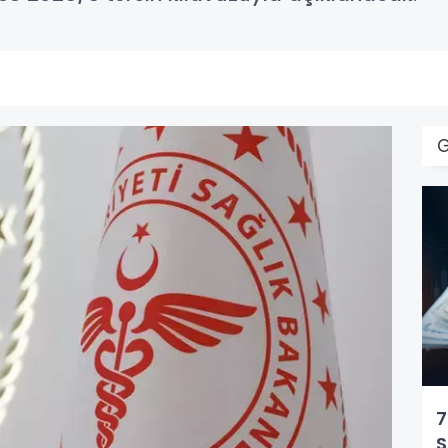
G
7
S