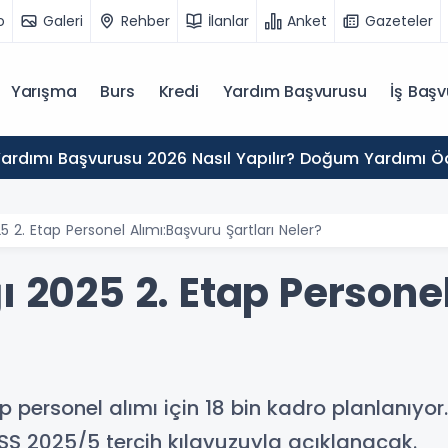
o
Galeri
Rehber
İlanlar
Anket
Gazeteler
Yarışma
Burs
Kredi
Yardım Başvurusu
İş Başv
rdımı Başvurusu 2026 Nasıl Yapılır? Doğum Yardımı 
25 2. Etap Personel Alımı:Başvuru Şartları Neler?
ı 2025 2. Etap Persone
ap personel alımı için 18 bin kadro planlanıyo
SS 2025/5 tercih kılavuzuyla açıklanacak.