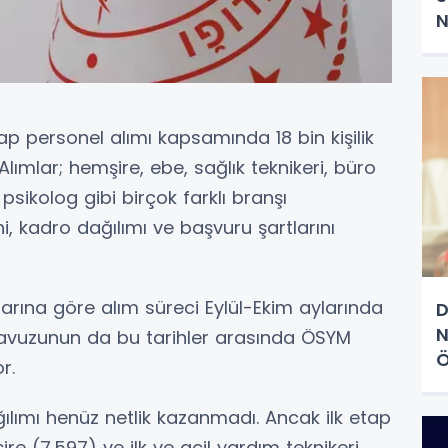
N
etap personel alımı kapsamında 18 bin kişilik
 Alımlar; hemşire, ebe, sağlık teknikeri, büro
 psikolog gibi birçok farklı branşı
, kadro dağılımı ve başvuru şartlarını
arına göre alım süreci Eylül-Ekim aylarında
D
N
lavuzunun da bu tarihler arasında ÖSYM
Ö
r.
ğılımı henüz netlik kazanmadı. Ancak ilk etap
e (7.597) ve ilk ve acil yardım teknikeri