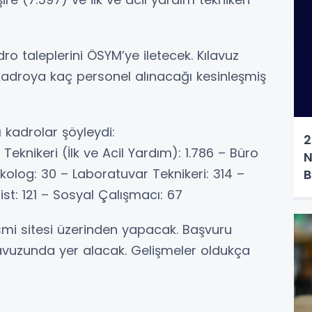
ro taleplerini ÖSYM’ye iletecek. Kılavuz
kadroya kaç personel alınacağı kesinleşmiş
kadrolar şöyleydi:
2
 Teknikeri (İlk ve Acil Yardım): 1.786 – Büro
N
ikolog: 30 – Laboratuvar Teknikeri: 314 –
B
ist: 121 – Sosyal Çalışmacı: 67
smi sitesi üzerinden yapacak. Başvuru
ılavuzunda yer alacak. Gelişmeler oldukça