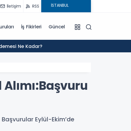
İletişim
RSS
uruları
İş Fikirleri
Güncel
01:02
Ödemesi Ne Kadar?
2027 H
l Alımı:Başvuru
r. Başvurular Eylül-Ekim’de