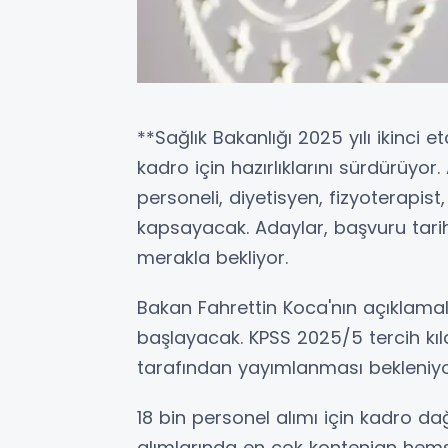
**Sağlık Bakanlığı 2025 yılı ikinci 
kadro için hazırlıklarını sürdürüyor.
personeli, diyetisyen, fizyoterapist,
kapsayacak. Adaylar, başvuru tarihi
merakla bekliyor.
Bakan Fahrettin Koca'nın açıklamal
başlayacak. KPSS 2025/5 tercih kı
tarafından yayımlanması bekleniyo
18 bin personel alımı için kadro da
alımlarında en çok kontenjan hemşir