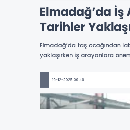
Elmadağ’da İş A
Tarihler Yaklaş
Elmadağ’da taş ocağından labor
yaklaşırken iş arayanlara öneml
19-12-2025 09:49