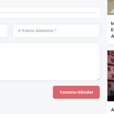
M
E
E-Posta Adresiniz *
A
A
A