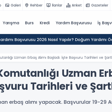
o
Galeri
Rehber
İlanlar
Anket
Gazeteler
Yarışma
Burs
Kredi
Yardım Başvurusu
İş Başv
rdımı Başvurusu 2026 Nasıl Yapılır? Doğum Yardımı 
tanlığı Uzman Erbaş Alımı Başladı: İşte Başvuru Tarihleri ve Şartl
 Komutanlığı Uzman Er
şvuru Tarihleri ve Şart
an erbaş alımı yapacak. Başvurular 19-29 Ara