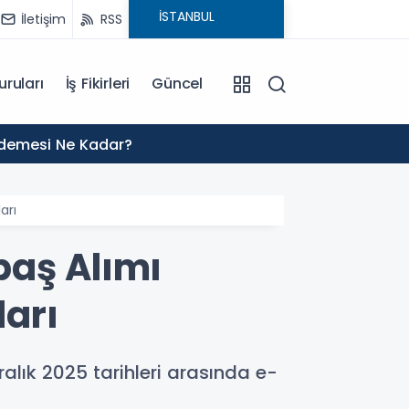
İletişim
RSS
uruları
İş Fikirleri
Güncel
01:02
Ödemesi Ne Kadar?
2027 H
arı
baş Alımı
ları
lık 2025 tarihleri arasında e-