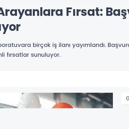
rayanlara Fırsat: Baş
ıyor
atuvara birçok iş ilanı yayımlandı. Başvurul
i fırsatlar sunuluyor.
G