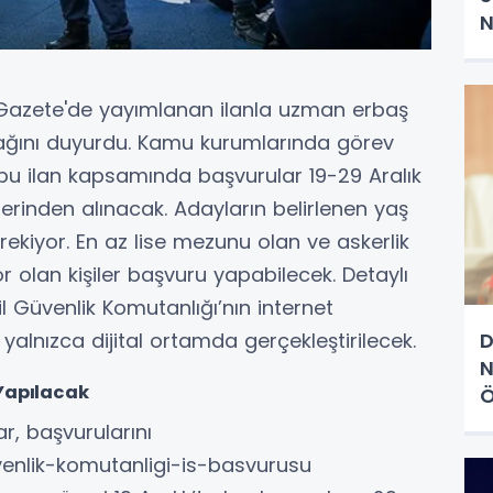
N
 Gazete'de yayımlanan ilanla uzman erbaş
ağını duyurdu. Kamu kurumlarında görev
 bu ilan kapsamında başvurular 19-29 Aralık
erinden alınacak. Adayların belirlenen yaş
erekiyor. En az lise mezunu olan ve askerlik
olan kişiler başvuru yapabilecek. Detaylı
ahil Güvenlik Komutanlığı’nın internet
 yalnızca dijital ortamda gerçekleştirilecek.
D
N
Yapılacak
Ö
, başvurularını
venlik-komutanligi-is-basvurusu