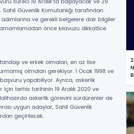
uru süreci 19 Aralık’ta başlayacak ve 29
 Sahil Güvenlik Komutanlığı tarafından
dımlarına ve gerekli belgelere dair bilgiler
ı tamamlamadan önce kılavuzu dikkatlice
2
andaşı ve erkek olmaları, en az lise
N
urmamış olmaları gerekiyor. 1 Ocak 1998 ve
B
şvuru yapabiliyor. Ayrıca, askerlik
çin terhis tarihinin 19 Aralık 2020 ve
alihazırda askerlik görevini sürdürenler de
nrası uygun adaylar, Sahil Güvenlik
rdan geçirilecek.