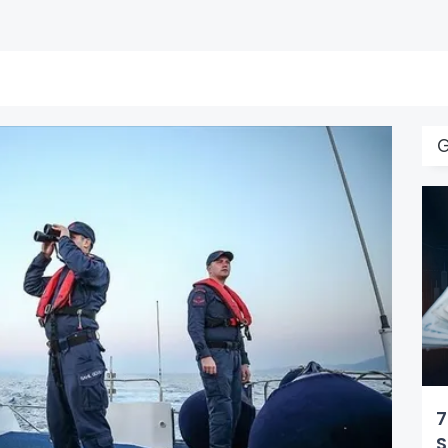
G
7
S