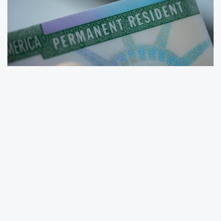
ABD’de kalıcı oturma hakkı sağlayan Green
Card (DV Lottery) başvurularının 2026 yılı için
ne zaman başlayacağı merak konusu oldu.
Her yıl Ekim ayında açılan başvuru ekranı, ABD
Dışişleri Bakanlığı tarafından yönetiliyor.
Türkiye’den başvuru yapmak isteyen adaylar,
resmi internet sitesi üzerinden başvurularını
ücretsiz olarak gerçekleştirebilecek. Süreç