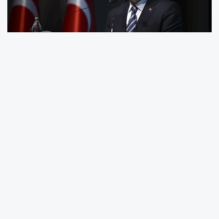
Adalet Bakanı Yılmaz Tunç, vatandaşlardan
gelen yoğun talep üzerine
bilirkişilik
başvurularının süresinin 16 Şubat 2026
tarihine kadar uzatıldığını
açıkladı. Sosyal
medya üzerinden yaptığı duyuruda, bilirkişiliğin
yargı sisteminde kritik bir rol üstlendiğini
vurgulayan Bakan Tunç, sistemin liyakat,
eğitim ve etik ilkeler doğrultusunda yeniden
yapılandırıldığını belirtti.