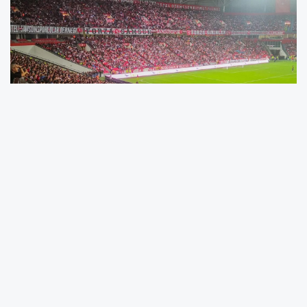
Trabzonspor Kulübü, 2025-2026 sezonunun
“
Mattia Ahmet Minguzzi Sezonu
” olarak
adlandırılması için Türkiye Futbol
Federasyonu’na resmi başvuruda
bulunduklarını açıkladı. Kulüpten yapılan
açıklamada, Minguzzi’nin
vahşice