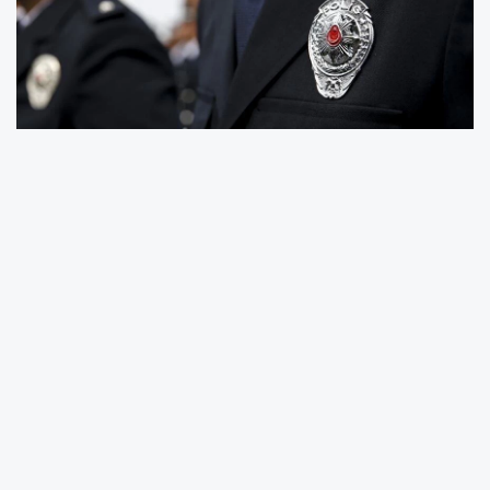
2026 yılı 33. Dönem POMEM başvuruları 31
Aralık 2025 – 20 Ocak 2026 tarihleri arasında
tamamlandı. Toplam 10 bin polis adayı alımını
kapsayan süreçte, ön başvuru yapan adaylar
şimdi gözlerini sonuçlara çevirdi. Polis
Akademisi Başkanlığı henüz kesin sonuç
açıklama tarihini duyurmadı. Ancak