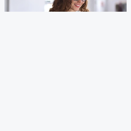
Kültür ve Turizm Bakanlığı, farklı kadrolarda
görevlendirilmek üzere 795 personel alımı
yapacağını duyurdu. Türkiye genelinde
gerçekleştirilecek alımlar için başvuru tarihleri,
şartlar ve kadro dağılımları açıklandı.
Başvurular 25 Ağustos – 8 Eylül 2025 tarihleri
arasında e-Devlet üzerinden veya