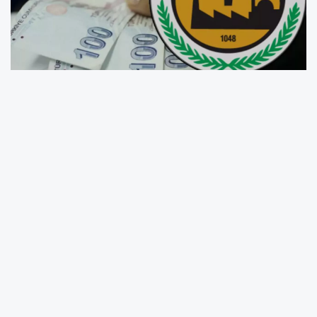
2024 Vakıflar Genel Müdürlüğü burs
başvuruları, üniversite öğrencileri için büyük
bir fırsat sunuyor. Eğitim ve yaşam giderlerini
desteklemek amacıyla verilen bu burslar için
başvurular, Eylül ayında başlayıp Ekim ayında
sona erecek. Başvuru süreci, Vakıflar Genel
Müdürlüğü'nün resmi web sitesi üzerinden
yürütülecek. Öğrencilerden istenen belgeler
arasında kimlik fotokopisi, öğrenci belgesi,
transkript ve aile gelir durumunu gösteren