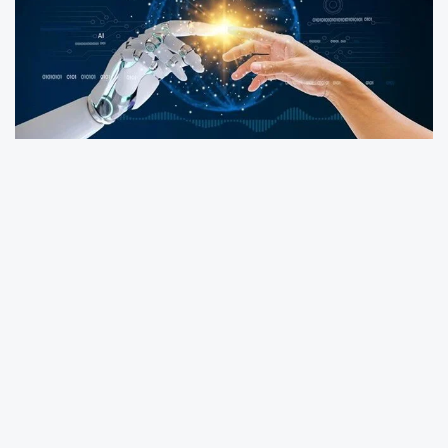
T.C. Sanayi ve Teknoloji Bakanlığı
öncülüğünde, Google, T3 Girişim Merkezi ve
Girişimcilik Vakfı iş birliğiyle hayata geçirilen
Yapay Zeka ve Teknoloji Akademisi
için yeni
dönem başvuru süreci devam ediyor. 8
Eylül’de başlayan başvurular,
31 Ekim 2025
tarihine kadar çevrim içi olarak alınacak.
Gençlerin teknoloji alanında yetkinlik