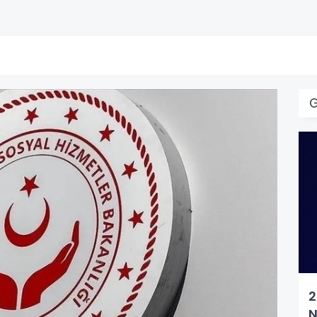
G
2
N