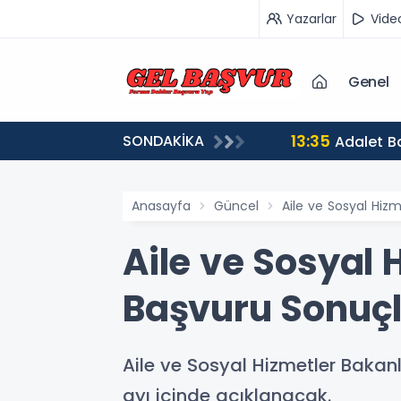
Yazarlar
Vide
Genel
13:35
SONDAKİKA
ru Başladı
Adalet Ba
Anasayfa
Güncel
Aile ve Sosyal Hiz
Aile ve Sosyal 
Başvuru Sonuç
Aile ve Sosyal Hizmetler Bakanl
ayı içinde açıklanacak.