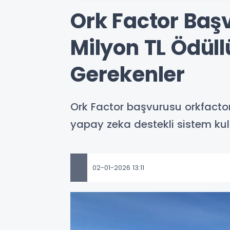
Ork Factor Başv
Milyon TL Ödüll
Gerekenler
Ork Factor başvurusu orkfactor.
yapay zeka destekli sistem kull
02-01-2026 13:11