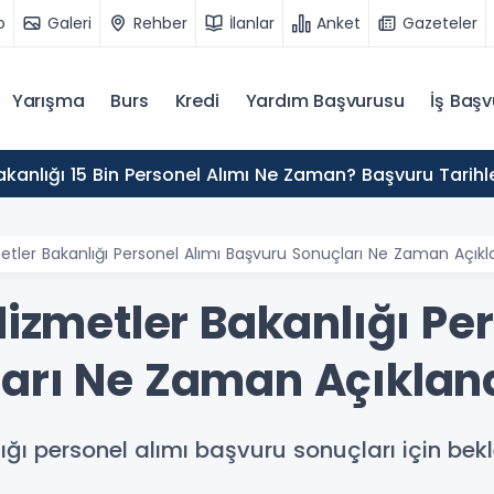
o
Galeri
Rehber
İlanlar
Anket
Gazeteler
Yarışma
Burs
Kredi
Yardım Başvurusu
İş Başv
kanlığı 15 Bin Personel Alımı Ne Zaman? Başvuru Tarihle
metler Bakanlığı Personel Alımı Başvuru Sonuçları Ne Zaman Açık
Hizmetler Bakanlığı Pe
ları Ne Zaman Açıklan
ığı personel alımı başvuru sonuçları için bek