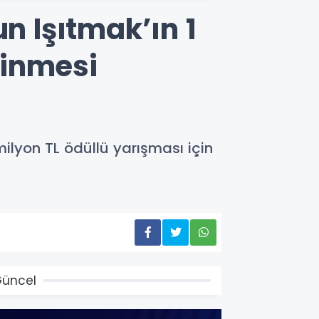
n Işıtmak’ın 1
ilinmesi
ilyon TL ödüllü yarışması için
üncel