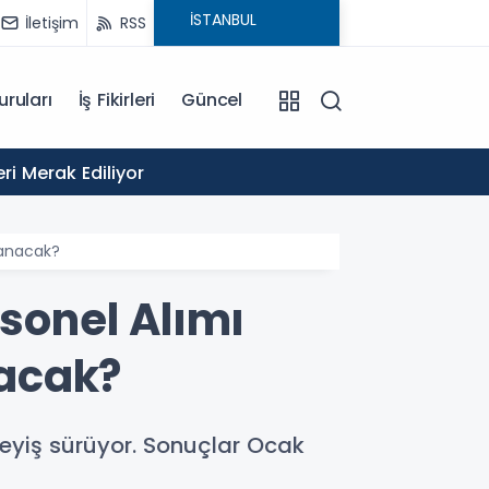
İletişim
RSS
uruları
İş Fikirleri
Güncel
13:34
ri Merak Ediliyor
KPSS S
lanacak?
rsonel Alımı
acak?
leyiş sürüyor. Sonuçlar Ocak