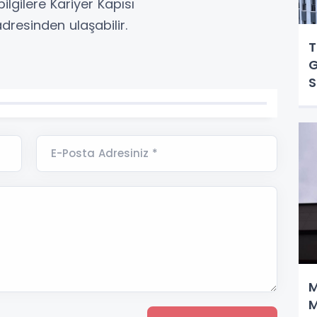
bilgilere Kariyer Kapısı
adresinden ulaşabilir.
T
G
S
E-Posta Adresiniz *
M
M