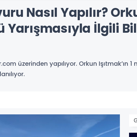
uru Nasıl Yapılır? Orku
ü Yarışmasıyla İlgili B
com üzerinden yapılıyor. Orkun Işıtmak’ın 1 m
anılıyor.
G