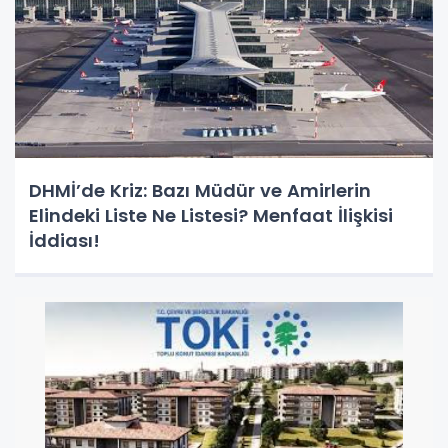
DHMİ’de Kriz: Bazı Müdür ve Amirlerin
Elindeki Liste Ne Listesi? Menfaat İlişkisi
İddiası!