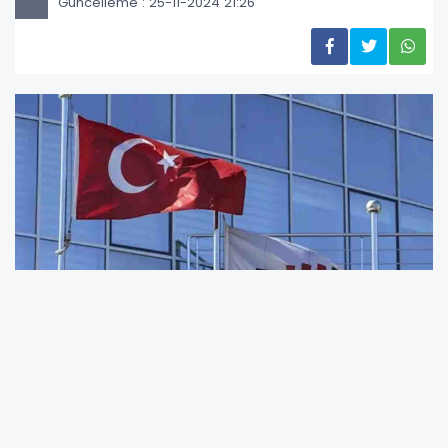
Güncelleme : 25-11-2024 21:26
Türkiye İstatistik Kurumu (TÜİK), 2024 yılı için
merkez ve taşra teşkilatlarında görev alacak
toplam 24 yeni personel alımı yapacağını