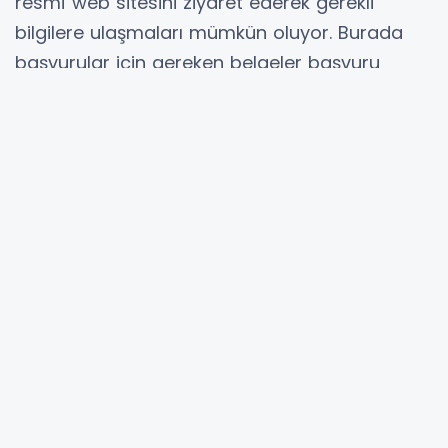
resmî web sitesini ziyaret ederek gerekli
bilgilere ulaşmaları mümkün oluyor. Burada
başvurular için gereken belgeler başvuru
formunun doldurulması ve diğer işlemler
hakkında detaylı bilgiler yer alıyor.
VGM Başvuru İşlemleri Nasıl
Yapılıyor?
Vakıflar Genel Müdürlüğü ortaöğrenim ve
yükseköğrenim burs başvurularını her yıl
düzenli olarak alıyor. Başvurular resmî web
sitesi olan www.vgm.gov.tr üzerinden
gerçekleştiriliyor. Sayfa, burs başvuruları
hakkında en güncel bilgilerin yer aldığı resmi
kaynak olarak büyük önem taşıyor. Başvurma