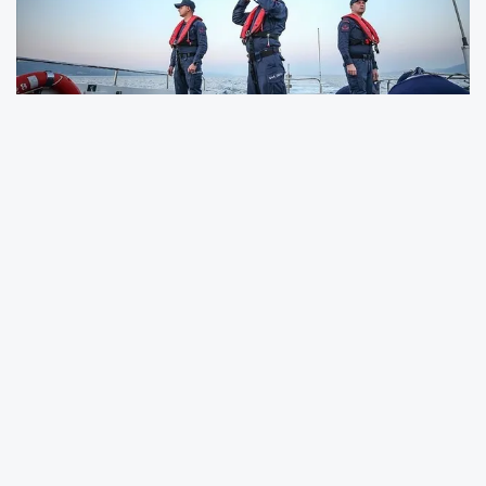
Sahil Güvenlik Komutanlığı, Resmi Gazete'de
yayımlanan ilanla uzman erbaş kadrosu için
personel alımı yapacağını duyurdu. Kamu
kurumlarında görev almak isteyenler için
dikkat çeken bu ilan kapsamında başvurular
19-29 Aralık 2025 tarihleri arasında e-Devlet
üzerinden alınacak. Adayların belirlenen yaş ve
eğitim kriterlerini karşılaması gerekiyor. En az
lise mezunu olan ve askerlik görevini